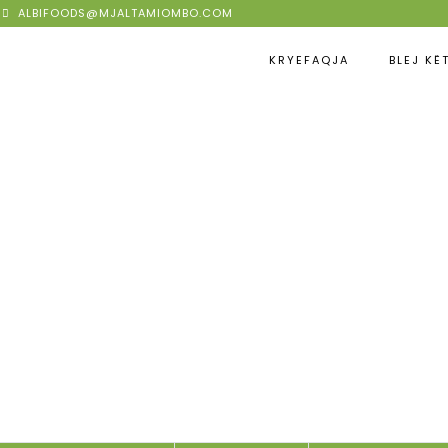
ALBIFOODS@MJALTAMIOMBO.COM
KRYEFAQJA
BLEJ KË