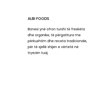
ALBI FOODS
Biznesi ynë ofron turshi të freskëta
dhe organike, të përgatitura me
përkushtim dhe receta tradicionale,
për të sjellë shijen e vërtetë në
tryezën tuaj.