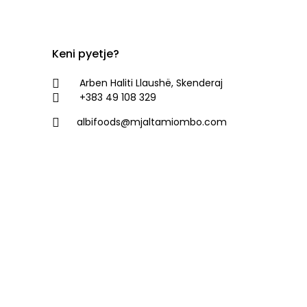
Keni pyetje?
Arben Haliti Llaushë, Skenderaj
+383 49 108 329
albifoods@mjaltamiombo.com