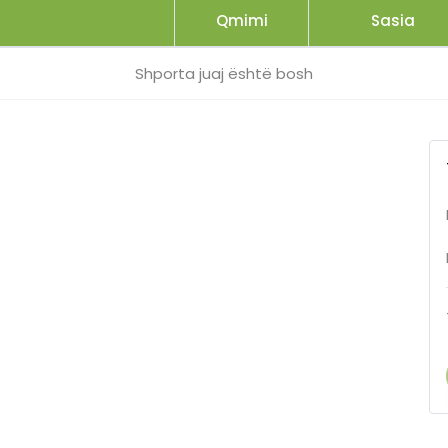
Qmimi
Sasia
Shporta juaj është bosh