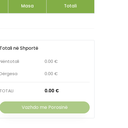
Masa
Totali
Totali në Shportë
Nëntotali
0.00 €
Dërgesa
0.00 €
TOTALI
0.00 €
Vazhdo me Porosinë