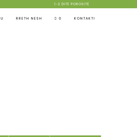
1-2 DITË POROSITË
TU
RRETH NESH
0
KONTAKTI